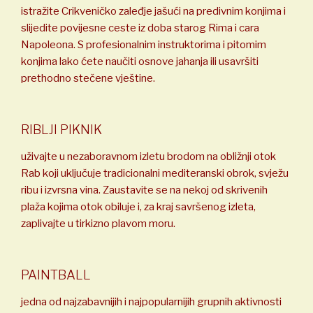
istražite Crikveničko zaleđje jašući na predivnim konjima i
slijedite povijesne ceste iz doba starog Rima i cara
Napoleona. S profesionalnim instruktorima i pitomim
konjima lako ćete naučiti osnove jahanja ili usavršiti
prethodno stečene vještine.
RIBLJI PIKNIK
uživajte u nezaboravnom izletu brodom na obližnji otok
Rab koji uključuje tradicionalni mediteranski obrok, svježu
ribu i izvrsna vina. Zaustavite se na nekoj od skrivenih
plaža kojima otok obiluje i, za kraj savršenog izleta,
zaplivajte u tirkizno plavom moru.
PAINTBALL
jedna od najzabavnijih i najpopularnijih grupnih aktivnosti