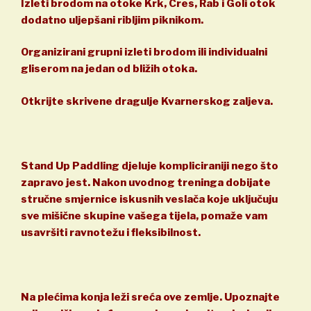
Izleti brodom na otoke Krk, Cres, Rab i Goli otok
dodatno uljepšani ribljim piknikom.
Organizirani grupni izleti brodom ili individualni
gliserom na jedan od bližih otoka.
Otkrijte skrivene dragulje Kvarnerskog zaljeva.
Stand Up Paddling djeluje kompliciraniji nego što
zapravo jest. Nakon uvodnog treninga dobijate
stručne smjernice iskusnih veslača koje uključuju
sve mišične skupine vašega tijela, pomaže vam
usavršiti ravnotežu i fleksibilnost.
Na plećima konja leži sreća ove zemlje. Upoznajte