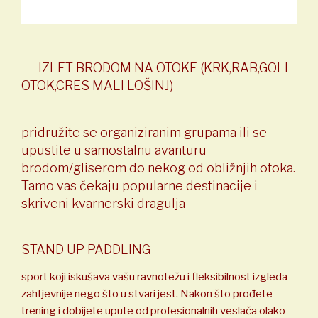
IZLET BRODOM NA OTOKE (KRK,RAB,GOLI
OTOK,CRES MALI LOŠINJ)
pridružite se organiziranim grupama ili se
upustite u samostalnu avanturu
brodom/gliserom do nekog od obližnjih otoka.
Tamo vas čekaju popularne destinacije i
skriveni kvarnerski dragulja
STAND UP PADDLING
sport koji iskušava vašu ravnotežu i fleksibilnost izgleda
zahtjevnije nego što u stvari jest. Nakon što prođete
trening i dobijete upute od profesionalnih veslača olako