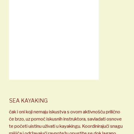
SEA KAYAKING
čak i oni koji nemaju iskustva s ovom aktivnošću prilično
će brzo, uz pomoć iskusnih instruktora, savladati osnove
te početi uistinu uživati u kayakingu. Koordinirajući snagu
mišića i održavajući ravnotežu opustite se dok lagano