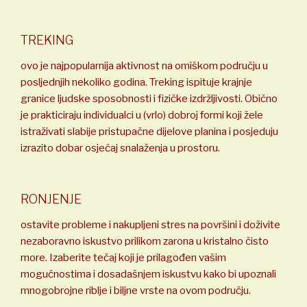
TREKING
ovo je najpopularnija aktivnost na omiškom području u
posljednjih nekoliko godina. Treking ispituje krajnje
granice ljudske sposobnosti i fizičke izdržljivosti. Obično
je prakticiraju individualci u (vrlo) dobroj formi koji žele
istraživati slabije pristupačne dijelove planina i posjeduju
izrazito dobar osjećaj snalaženja u prostoru.
RONJENJE
ostavite probleme i nakupljeni stres na površini i doživite
nezaboravno iskustvo prilikom zarona u kristalno čisto
more. Izaberite tečaj koji je prilagođen vašim
mogućnostima i dosadašnjem iskustvu kako bi upoznali
mnogobrojne riblje i biljne vrste na ovom području.