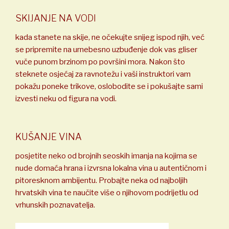
SKIJANJE NA VODI
kada stanete na skije, ne očekujte snijeg ispod njih, već
se pripremite na urnebesno uzbuđenje dok vas gliser
vuče punom brzinom po površini mora. Nakon što
steknete osjećaj za ravnotežu i vaši instruktori vam
pokažu poneke trikove, oslobodite se i pokušajte sami
izvesti neku od figura na vodi.
KUŠANJE VINA
posjetite neko od brojnih seoskih imanja na kojima se
nude domaća hrana i izvrsna lokalna vina u autentičnom i
pitoresknom ambijentu. Probajte neka od najboljih
hrvatskih vina te naučite više o njihovom podrijetlu od
vrhunskih poznavatelja.