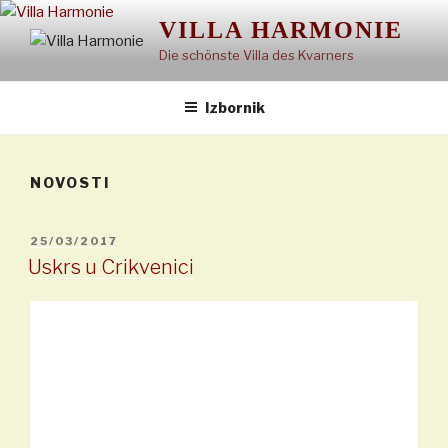
Preskoči
VILLA HARMONIE
na
Die schönste Villa des Kvarners
sadržaj
Izbornik
NOVOSTI
OBJAVLJENO
25/03/2017
Uskrs u Crikvenici