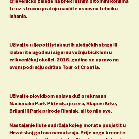
crikveničko zaleđe na prekrasnim pitomim konjima
te uz stručnu pratnju naučite osnovnu tehniku
jahanja.
Uživajte u ljepoti istaknutih pješačkih staza ili
izaberite ugodnu i sigurnu vožnju biciklom u
crikveničkoj okolici. 2016. godine se upravo na
ovom području održao Tour of Croatia.
Uživajte plovidbom splava duž prekrasan
Nacionalni Park Plitvička jezera, Slapovi Krke,
Brijuni ili Park prirode Risnjak, ali to nije sve.
Nastajanje liste sadržaja kojeg morate posjetit u
Hrvatskoj gotovo nema kraja. Prije nego krenete