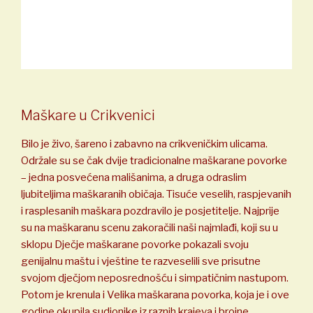
Maškare u Crikvenici
Bilo je živo, šareno i zabavno na crikveničkim ulicama.
Održale su se čak dvije tradicionalne maškarane povorke
– jedna posvećena mališanima, a druga odraslim
ljubiteljima maškaranih običaja. Tisuće veselih, raspjevanih
i rasplesanih maškara pozdravilo je posjetitelje. Najprije
su na maškaranu scenu zakoračili naši najmlađi, koji su u
sklopu Dječje maškarane povorke pokazali svoju
genijalnu maštu i vještine te razveselili sve prisutne
svojom dječjom neposrednošću i simpatičnim nastupom.
Potom je krenula i Velika maškarana povorka, koja je i ove
godine okupila sudionike iz raznih krajeva i brojne