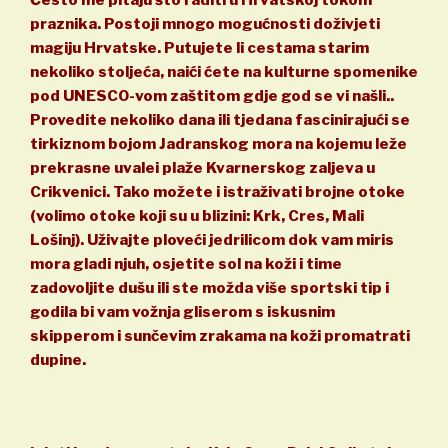
praznika. Postoji mnogo mogućnosti doživjeti
magiju Hrvatske. Putujete li cestama starim
nekoliko stoljeća, naići ćete na kulturne spomenike
pod UNESCO-vom zaštitom gdje god se vi našli..
Provedite nekoliko dana ili tjedana fascinirajući se
tirkiznom bojom Jadranskog mora na kojemu leže
prekrasne uvalei plaže Kvarnerskog zaljeva u
Crikvenici. Tako možete i istraživati brojne otoke
(volimo otoke koji su u blizini: Krk, Cres, Mali
Lošinj). Uživajte ploveći jedrilicom dok vam miris
mora gladi njuh, osjetite sol na koži i time
zadovoljite dušu ili ste možda više sportski tip i
godila bi vam vožnja gliserom s iskusnim
skipperom i sunčevim zrakama na koži promatrati
dupine.