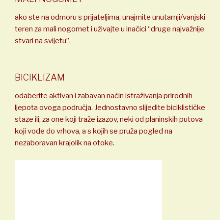
ako ste na odmoru s prijateljima, unajmite unutarnji/vanjski
teren za mali nogomet i uživajte u inačici “druge najvažnije
stvari na svijetu”.
BICIKLIZAM
odaberite aktivan i zabavan način istraživanja prirodnih
ljepota ovoga područja. Jednostavno slijedite biciklističke
staze ili, za one koji traže izazov, neki od planinskih putova
koji vode do vrhova, a s kojih se pruža pogled na
nezaboravan krajolik na otoke.