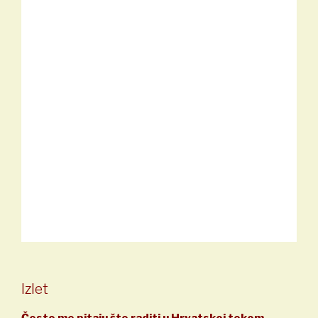
Izlet
Često me pitaju što raditi u Hrvatskoj tokom